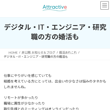
コ
ナ
ン
ビ
テ
ゲ
ン
ー
ツ
シ
デジタル・IT・エンジニア・研究
へ
ョ
ス
ン
職の方の婚活も
キ
に
ッ
移
プ
動
HOME
非公開: お知らせ＆ブログ
婚活あれこれ
デジタル・IT・エンジニア・研究職の方の婚活も
仕事にやりがいを感じていても
結婚を考えている方にとっては、出会いの少なさは悩みのタネかも
しれませんね。
リモートが多かったり
職場に異性が少なかったり
取引先様とのミーティングはオンラインだったり